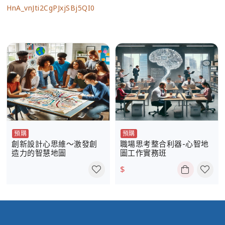
HnA_vnJti2CgPJxjSBj5QI0
預購
預購
創新設計心思維〜激發創
職場思考整合利器-心智地
造力的智慧地圖
圖工作實務班
$