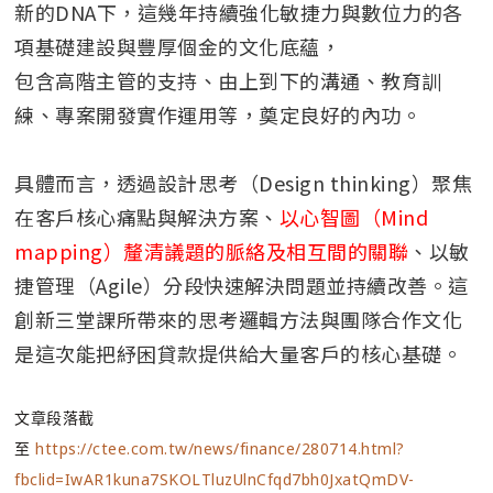
新的DNA下，這幾年持續強化敏捷力與數位力的各
項基礎建設與豐厚個金的文化底蘊，
包含高階主管的支持、由上到下的溝通、教育訓
練、專案開發實作運用等，奠定良好的內功。
具體而言，透過設計思考（Design thinking）聚焦
在客戶核心痛點與解決方案、
以心智圖（Mind
mapping）釐清議題的脈絡及相互間的關聯
、以敏
捷管理（Agile）分段快速解決問題並持續改善。這
創新三堂課所帶來的思考邏輯方法與團隊合作文化
是這次能把紓困貸款提供給大量客戶的核心基礎。
文章段落截
至
https://ctee.com.tw/news/finance/280714.html?
fbclid=IwAR1kuna7SKOLTluzUlnCfqd7bh0JxatQmDV-