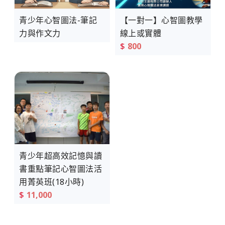
青少年心智圖法-筆記
【一對一】心智圖教學
力與作文力
線上或實體
$
800
青少年超高效記憶與讀
書重點筆記心智圖法活
用菁英班(18小時)
$
11,000