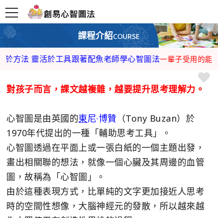
課程介紹
COURSE
靈活於工具
跟著配魚老師學心智圖法
創新創業
一輩子受用的能力
對孩子而言，課文越複雜，越要提升思考理解力。
心智圖是由英國的
東
尼
·
博贊
（Tony Buzan）於
1970年代提出的一種「輔助思考工具」。
心智圖透過在平面上或一張白紙的一個主題出發，
畫出相關聯的想法，就像一個心臟及其周邊的血管
圖，故稱為「心智圖」。
由於這種表現方式，比單純的文字更加接近人思考
時的空間性想像，大腦神經元的發散，所以越來越