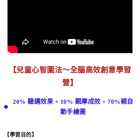
【兒童心智圖法〜全腦高效創意學習
營】
20% 聽講效果 + 10% 觀摩成效 + 70%親自
動手繪圖
【學習目的】